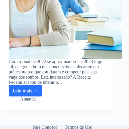
Com o final de 2022 se aproximando – e 2023 logo
ali, chegou a hora dos concurseiros colocarem em
prática tudo o que estudaram e competir pela sua
vaga dos sonhos. Está interessado? A Receita
Federal acabou de liberar o…
Leia mais
Sai
edital
Amanda
de
concurso
da
Receita
Federal
Fale Conosco
Termos de Uso