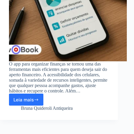
O app para organizar finanças se tornou uma das
ferramentas mais eficientes para quem deseja sair do
aperto financeiro. A acessibilidade dos celulares,
somada à variedade de recursos inteligentes, permite
que qualquer pessoa acompanhe gastos, ajuste
hábitos e recupere o controle. Além…
Leia mais
App
para
Bruna Quideroli Antiqueira
organizar
finanças:
recuperar
o