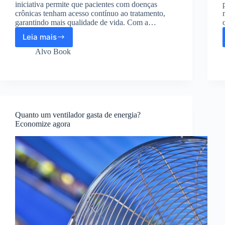
iniciativa permite que pacientes com doenças
crônicas tenham acesso contínuo ao tratamento,
garantindo mais qualidade de vida. Com a…
Leia mais
Farmácia
Popular:
Alvo Book
Quais
medicamentos
são
gratuitos?
Quanto um ventilador gasta de energia?
Economize agora