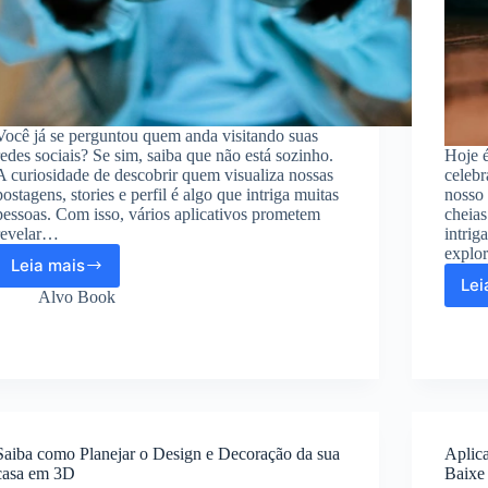
Você já se perguntou quem anda visitando suas
redes sociais? Se sim, saiba que não está sozinho.
Hoje é
A curiosidade de descobrir quem visualiza nossas
celebr
postagens, stories e perfil é algo que intriga muitas
nosso 
pessoas. Com isso, vários aplicativos prometem
cheias
revelar…
intrig
explor
Leia mais
Descubra
Lei
quem
Alvo Book
está
visitando
suas
redes
sociais
Saiba como Planejar o Design e Decoração da sua
Aplic
casa em 3D
Baixe