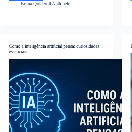
que
Bruna Quideroli Antiqueira
parecem
saudáveis:
os
7
piores
para
sua
Como a inteligência artificial pensa: curiosidades
saúde
essenciais