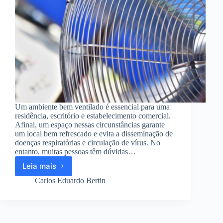
Um ambiente bem ventilado é essencial para uma
residência, escritório e estabelecimento comercial.
Afinal, um espaço nessas circunstâncias garante
um local bem refrescado e evita a disseminação de
doenças respiratórias e circulação de vírus. No
entanto, muitas pessoas têm dúvidas…
Leia mais
Quanto
um
Carlos Eduardo Bertin
ventilador
gasta
de
energia?