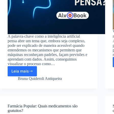
A palavra-chave como a inteligência artificial
pensa abre um tema que, embora seja complexo,
pode ser explicado de maneira acessível quando
entendemos os mecanismos que permitem que
máquinas reconheçam padrões, façam previsões e
aprendam com dados. Assim, conseguimos
visualizar o processo como…
Leia mais
Como
a
Bruna Quideroli Antiqueira
inteligência
artificial
pensa:
curiosidades
essenciais
Farmácia Popular: Quais medicamentos são
gratuitos?