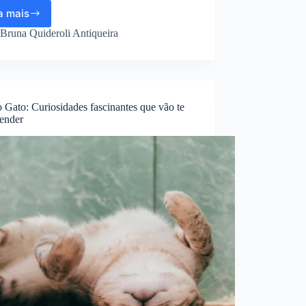
a mais
Coisas
raras
Bruna Quideroli Antiqueira
no
mundo
que
acontecem
com
 Gato: Curiosidades fascinantes que vão te
1%
eender
das
pessoas