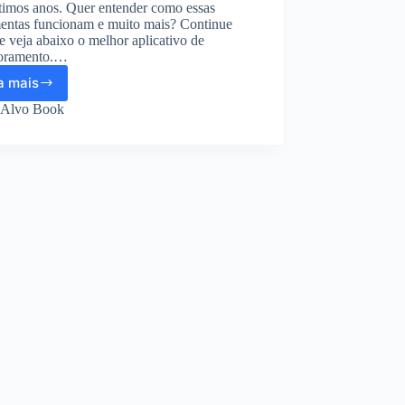
ltimos anos. Quer entender como essas
mentas funcionam e muito mais? Continue
e veja abaixo o melhor aplicativo de
oramento.…
a mais
Aplicativo
de
Alvo Book
monitoramento
para
o
WhatsApp:
Baixe
agora!