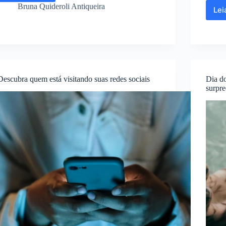
que
Bruna Quideroli Antiqueira
Lei
alimentos
viciam
e
fazem
você
querer
sempre
Descubra quem está visitando suas redes sociais
Dia do
mais
surpr