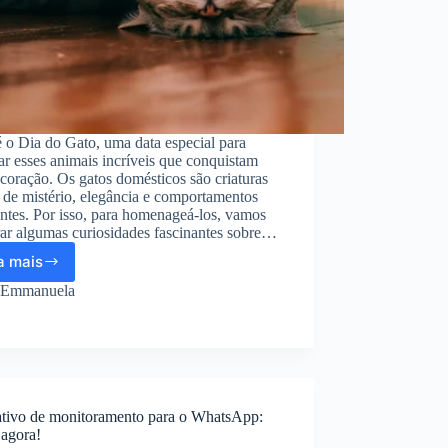
 o Dia do Gato, uma data especial para
ar esses animais incríveis que conquistam
coração. Os gatos domésticos são criaturas
 de mistério, elegância e comportamentos
antes. Por isso, para homenageá-los, vamos
ar algumas curiosidades fascinantes sobre…
a mais
Dia
do
Emmanuela
Gato:
Curiosidades
fascinantes
que
vão
te
ativo de monitoramento para o WhatsApp:
surpreender
 agora!