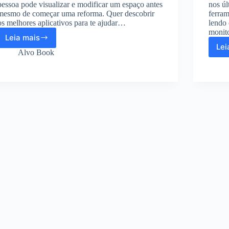
pessoa pode visualizar e modificar um espaço antes
nos ú
mesmo de começar uma reforma. Quer descobrir
ferra
os melhores aplicativos para te ajudar…
lendo 
monit
Leia mais
Saiba
Lei
como
Alvo Book
Planejar
o
Design
e
Decoração
da
sua
casa
em
3D