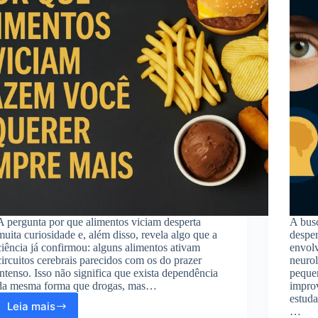
A pergunta por que alimentos viciam desperta
A bus
muita curiosidade e, além disso, revela algo que a
desper
ciência já confirmou: alguns alimentos ativam
envolv
circuitos cerebrais parecidos com os do prazer
neuro
intenso. Isso não significa que exista dependência
peque
da mesma forma que drogas, mas…
impro
estud
Leia mais
…
Por