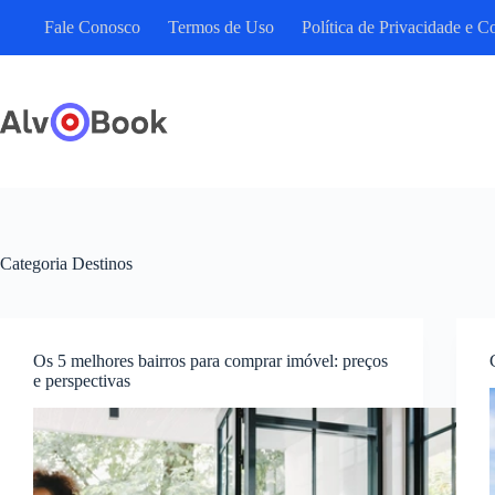
Pular
Fale Conosco
Termos de Uso
Política de Privacidade e C
para
o
conteúdo
Categoria
Destinos
Os 5 melhores bairros para comprar imóvel: preços
e perspectivas