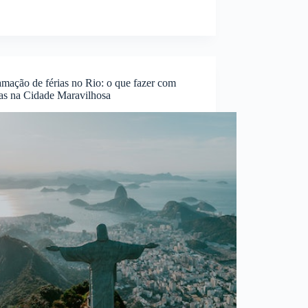
Janeiro
atrai
nômades
digitais:
Entenda
os
mação de férias no Rio: o que fazer com
motivos
ças na Cidade Maravilhosa