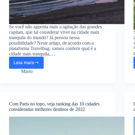
Se você não aguenta mais a agitação das grandes
capitais, que tal considerar viver na cidade mais
tranquila do mundo? Já pensou nessa
possibilidade? Neste artigo, de acordo com a
plataforma Travelbag, vamos conferir qual é a
cidade mais tranquila,…
Leia mais
Descubra
qual
Mário
é
a
cidade
mais
tranquila
Com Paris no topo, veja ranking das 10 cidades
do
consideradas melhores destinos de 2022
mundo