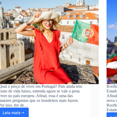
Qual o preço de viver em Portugal? País ainda tem
Rooft
custo de vida baixo, entenda agora se vale a pena
Estado
viver no país europeu. Afinal, essa é uma das
Afina
maiores perguntas que os brasileiros mais fazem.
nova c
Por isso, tire de…
Rooft
Esta
Leia mais
Qual