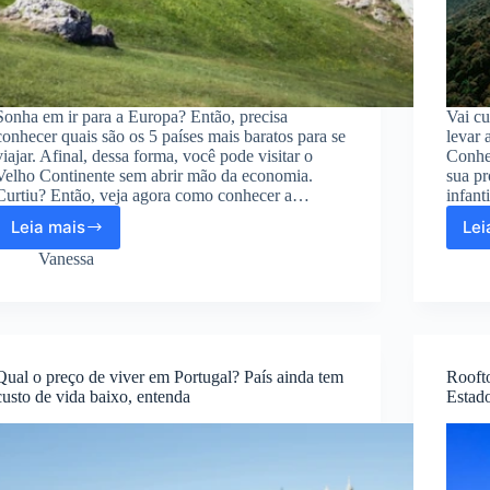
Sonha em ir para a Europa? Então, precisa
Vai cu
conhecer quais são os 5 países mais baratos para se
levar 
viajar. Afinal, dessa forma, você pode visitar o
Conheç
Velho Continente sem abrir mão da economia.
sua pr
Curtiu? Então, veja agora como conhecer a…
infant
Leia mais
Lei
Quer
conhecer
Vanessa
a
Europa?
Veja
os
5
Qual o preço de viver em Portugal? País ainda tem
Rooft
países
custo de vida baixo, entenda
Estad
mais
baratos
para
se
viajar