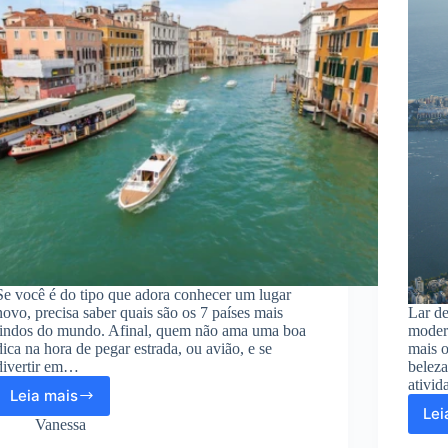
Se você é do tipo que adora conhecer um lugar
novo, precisa saber quais são os 7 países mais
Lar d
lindos do mundo. Afinal, quem não ama uma boa
modern
dica na hora de pegar estrada, ou avião, e se
mais o
divertir em…
beleza
ativid
Leia mais
Conheça
Lei
os
Vanessa
7