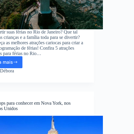
rtir suas férias no Rio de Janeiro? Que tal
as crianças e a família toda para se divertir?
a as melhores atrações cariocas para criar a
ogramação de férias! Confira 5 atrações
is para férias no Rio…
a mais
Programação
de
Débora
férias
no
Rio:
o
que
ops para conhecer em Nova York, nos
fazer
os Unidos
com
crianças
na
Cidade
Maravilhosa