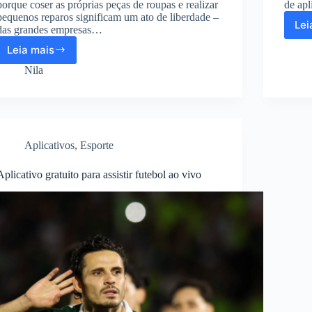
porque coser as próprias peças de roupas e realizar
de ap
pequenos reparos significam um ato de liberdade –
Lei
das grandes empresas…
Leia mais
Melhores
aplicativos
Nila
gratuitos
para
se
tornar
costureira
Aplicativos
,
Esporte
Aplicativo gratuito para assistir futebol ao vivo