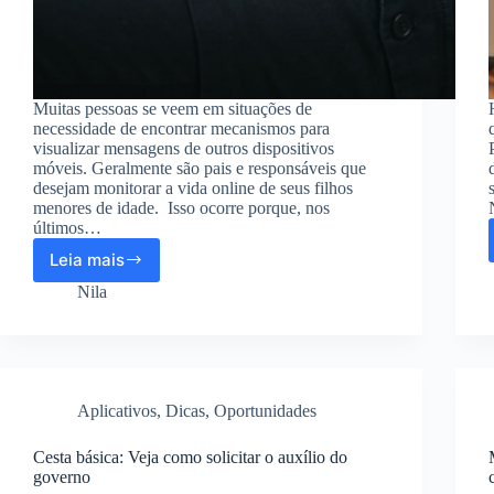
Muitas pessoas se veem em situações de
necessidade de encontrar mecanismos para
visualizar mensagens de outros dispositivos
móveis. Geralmente são pais e responsáveis que
desejam monitorar a vida online de seus filhos
menores de idade. Isso ocorre porque, nos
últimos…
Leia mais
Aplicativos
para
Nila
visualizar
mensagens
de
outro
celular:
Aplicativos
,
Dicas
,
Oportunidades
Baixar
Grátis
Cesta básica: Veja como solicitar o auxílio do
governo