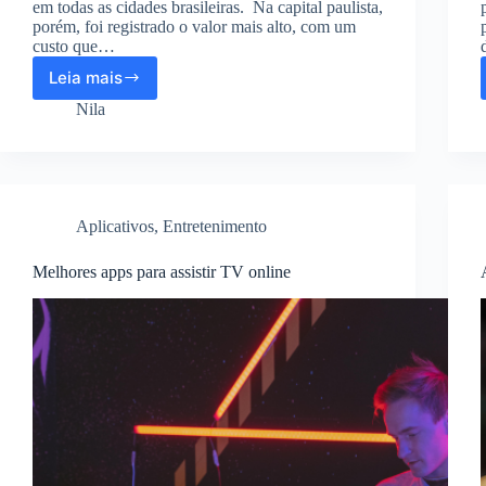
em todas as cidades brasileiras. Na capital paulista,
porém, foi registrado o valor mais alto, com um
custo que…
Leia mais
Cesta
básica:
Nila
Veja
como
solicitar
o
auxílio
Aplicativos
,
Entretenimento
do
governo
Melhores apps para assistir TV online