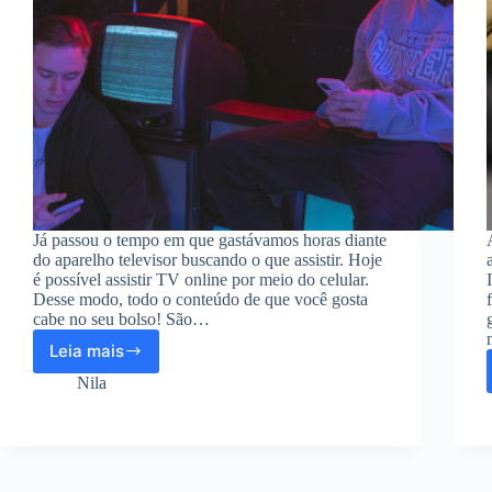
Já passou o tempo em que gastávamos horas diante
do aparelho televisor buscando o que assistir. Hoje
é possível assistir TV online por meio do celular.
Desse modo, todo o conteúdo de que você gosta
cabe no seu bolso! São…
Leia mais
Melhores
apps
Nila
para
assistir
TV
online