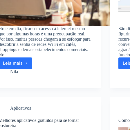
Hoje em dia, ficar sem acesso à internet mesmo
São di
que por algumas horas é uma preocupação real.
figuri
Por isso, muitas pessoas chegam a se esforçar para
recurs
descobrir a senha de redes Wi-Fi em cafés,
conver
shoppings e demais estabelecimentos comerciais.
agrad
No…
funci
Leia mais
Lei
Aprenda
a
Nila
descobrir
a
senha
de
qualquer
rede
Aplicativos
Wi-
fi
Melhores aplicativos gratuitos para se tornar
Como e
costureira