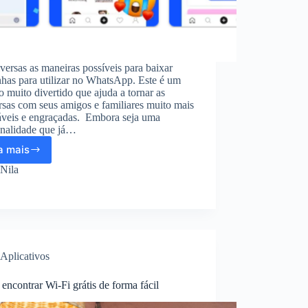
versas as maneiras possíveis para baixar
nhas para utilizar no WhatsApp. Este é um
o muito divertido que ajuda a tornar as
sas com seus amigos e familiares muito mais
áveis e engraçadas. Embora seja uma
onalidade que já…
a mais
Aplicativos
gratuitos
Nila
para
baixar
figurinhas:
Baixe
agora!
Aplicativos
ncontrar Wi-Fi grátis de forma fácil