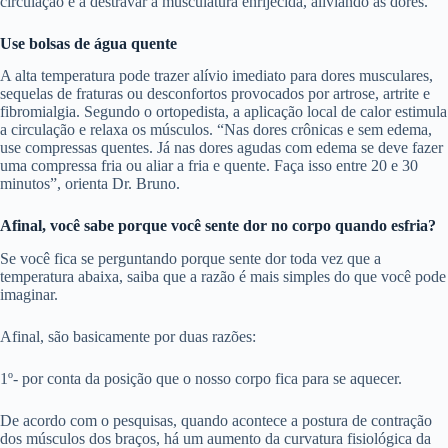
circulação e a destravar a musculatura enrijecida, aliviando as dores.
Use bolsas de água quente
A alta temperatura pode trazer alívio imediato para dores musculares,
sequelas de fraturas ou desconfortos provocados por artrose, artrite e
fibromialgia. Segundo o ortopedista, a aplicação local de calor estimula
a circulação e relaxa os músculos. “Nas dores crônicas e sem edema,
use compressas quentes. Já nas dores agudas com edema se deve fazer
uma compressa fria ou aliar a fria e quente. Faça isso entre 20 e 30
minutos”, orienta Dr. Bruno.
Afinal, você sabe porque você sente dor no corpo quando esfria?
Se você fica se perguntando porque sente dor toda vez que a
temperatura abaixa, saiba que a razão é mais simples do que você pode
imaginar.
Afinal, são basicamente por duas razões:
1º- por conta da posição que o nosso corpo fica para se aquecer.
De acordo com o pesquisas, quando acontece a postura de contração
dos músculos dos braços, há um aumento da curvatura fisiológica da