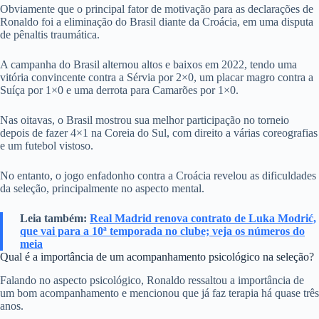
Obviamente que o principal fator de motivação para as declarações de
Ronaldo foi a eliminação do Brasil diante da Croácia, em uma disputa
de pênaltis traumática.
A campanha do Brasil alternou altos e baixos em 2022, tendo uma
vitória convincente contra a Sérvia por 2×0, um placar magro contra a
Suíça por 1×0 e uma derrota para Camarões por 1×0.
Nas oitavas, o Brasil mostrou sua melhor participação no torneio
depois de fazer 4×1 na Coreia do Sul, com direito a várias coreografias
e um futebol vistoso.
No entanto, o jogo enfadonho contra a Croácia revelou as dificuldades
da seleção, principalmente no aspecto mental.
Leia também:
Real Madrid renova contrato de Luka Modrić,
que vai para a 10ª temporada no clube; veja os números do
meia
Qual é a importância de um acompanhamento psicológico na seleção?
Falando no aspecto psicológico, Ronaldo ressaltou a importância de
um bom acompanhamento e mencionou que já faz terapia há quase três
anos.