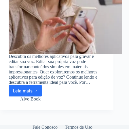
Descubra os melhores aplicativos para gravar e
editar sua voz. Editar sua própria voz pode
transformar conteúdos simples em materiais
impressionantes. Quer exploraremos os melhores
aplicativos para edição de voz? Continue lendo e
descubra a ferramenta ideal para você. Por…
Leia mais
5
melhores
Alvo Book
aplicativos
para
gravar
e
editar
Fale Conosco
Termos de Uso