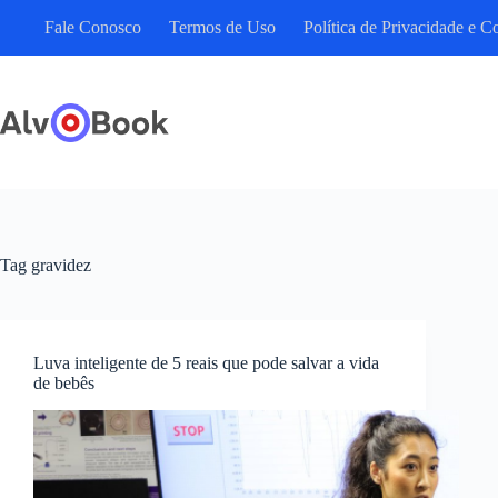
Pular
Fale Conosco
Termos de Uso
Política de Privacidade e C
para
o
conteúdo
Tag
gravidez
Luva inteligente de 5 reais que pode salvar a vida
de bebês