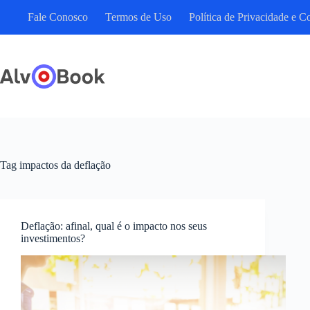
Pular
Fale Conosco
Termos de Uso
Política de Privacidade e C
para
o
conteúdo
Tag
impactos da deflação
Deflação: afinal, qual é o impacto nos seus
investimentos?