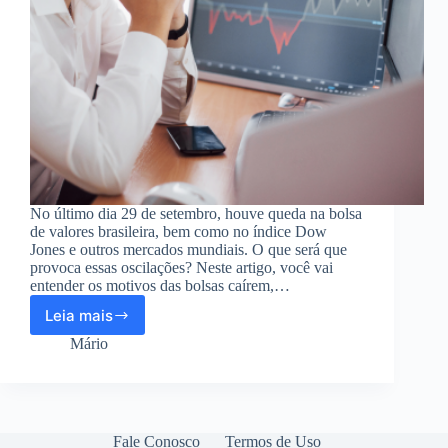
No último dia 29 de setembro, houve queda na bolsa
de valores brasileira, bem como no índice Dow
Jones e outros mercados mundiais. O que será que
provoca essas oscilações? Neste artigo, você vai
entender os motivos das bolsas caírem,…
Leia mais
Queda
na
Mário
bolsa
de
valores:
como
evitar
Fale Conosco
Termos de Uso