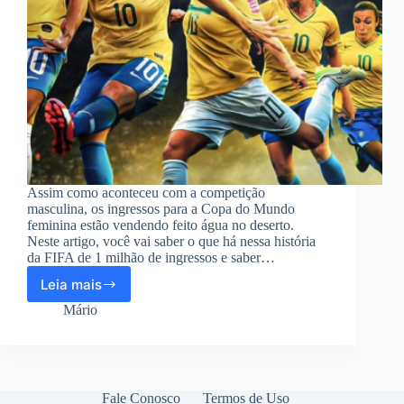
Assim como aconteceu com a competição
masculina, os ingressos para a Copa do Mundo
feminina estão vendendo feito água no deserto.
Neste artigo, você vai saber o que há nessa história
da FIFA de 1 milhão de ingressos e saber…
Leia mais
Fifa
vende
Mário
1
milhão
de
ingressos
para
Fale Conosco
Termos de Uso