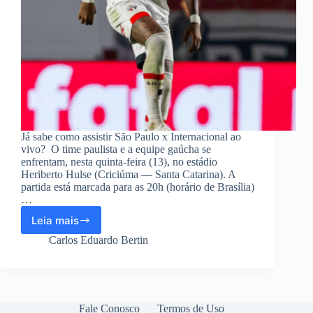
Já sabe como assistir São Paulo x Internacional ao
vivo? O time paulista e a equipe gaúcha se
enfrentam, nesta quinta-feira (13), no estádio
Heriberto Hulse (Criciúma — Santa Catarina). A
partida está marcada para as 20h (horário de Brasília)
…
Leia mais
São
Paulo
Carlos Eduardo Bertin
x
Internacional
ao
vivo
–
Fale Conosco
Termos de Uso