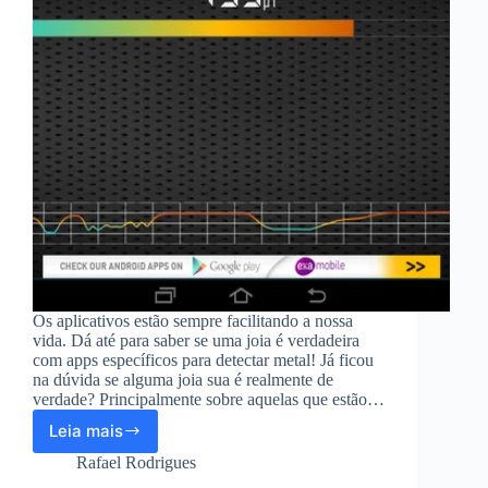
Os aplicativos estão sempre facilitando a nossa
vida. Dá até para saber se uma joia é verdadeira
com apps específicos para detectar metal! Já ficou
na dúvida se alguma joia sua é realmente de
verdade? Principalmente sobre aquelas que estão…
Leia mais
Aplicativo
para
Rafael Rodrigues
ver