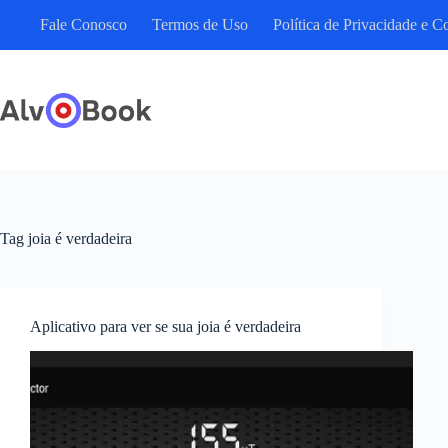
Pular
Fale Conosco
Termos de Uso
Política de Privacidade e C
para
o
conteúdo
Tag
joia é verdadeira
Aplicativo para ver se sua joia é verdadeira