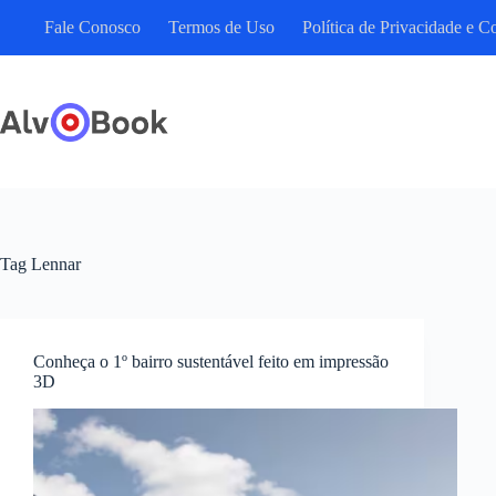
Pular
Fale Conosco
Termos de Uso
Política de Privacidade e C
para
o
conteúdo
Tag
Lennar
Conheça o 1º bairro sustentável feito em impressão
3D