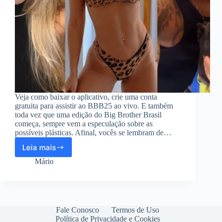
Veja como baixar o aplicativo, crie uma conta
gratuita para assistir ao BBB25 ao vivo. E também
toda vez que uma edição do Big Brother Brasil
começa, sempre vem a especulação sobre as
possíveis plásticas. Afinal, vocês se lembram de…
Leia mais
Aplicativo
para
Mário
assistir
o
BBB
25
em
Fale Conosco
Termos de Uso
casa
Política de Privacidade e Cookies