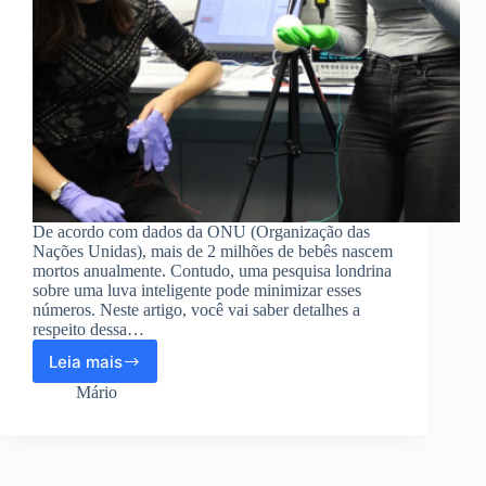
De acordo com dados da ONU (Organização das
Nações Unidas), mais de 2 milhões de bebês nascem
mortos anualmente. Contudo, uma pesquisa londrina
sobre uma luva inteligente pode minimizar esses
números. Neste artigo, você vai saber detalhes a
respeito dessa…
Leia mais
Luva
inteligente
Mário
de
5
reais
que