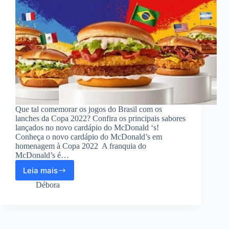
Que tal comemorar os jogos do Brasil com os
lanches da Copa 2022? Confira os principais sabores
lançados no novo cardápio do McDonald ‘s!
Conheça o novo cardápio do McDonald’s em
homenagem à Copa 2022 A franquia do
McDonald’s é…
Leia mais
McDonald
‘s
Débora
lança
lanches
da
Copa