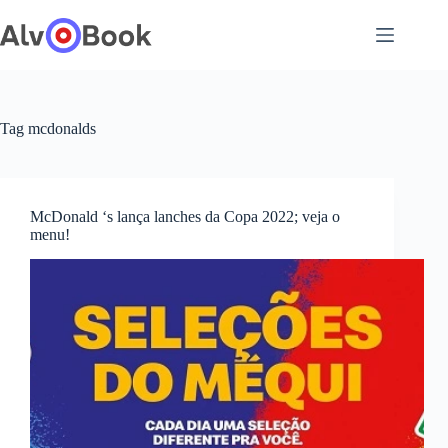
Pular
para
o
conteúdo
Tag
mcdonalds
McDonald ‘s lança lanches da Copa 2022; veja o
menu!