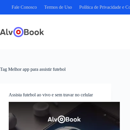
Pular
Fale Conosco
Termos de Uso
Política de Privacidade e C
para
o
conteúdo
Tag
Melhor app para assistir futebol
Assista futebol ao vivo e sem travar no celular