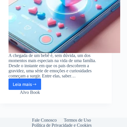
A chegada de um bebê é, sem dúvida, um dos
momentos mais especiais na vida de uma família.
Desde o instante em que os pais descobrem a
gravidez, uma série de emoções e curiosidades
começam a surgir. Entre elas, saber…
Leia mais
Aplicativo
para
Alvo Book
descobrir
o
sexo
do
bebê
Fale Conosco
Termos de Uso
Política de Privacidade e Cookies