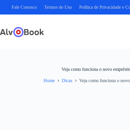
Pular
Fale Conosco
Termos de Uso
Política de Privacidade e C
para
o
conteúdo
Veja como funciona o novo emprést
Home
Dicas
Veja como funciona o novo