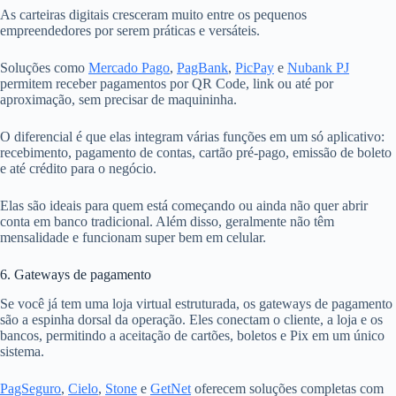
As carteiras digitais cresceram muito entre os pequenos
empreendedores por serem práticas e versáteis.
Soluções como
Mercado Pago
,
PagBank
,
PicPay
e
Nubank PJ
permitem receber pagamentos por QR Code, link ou até por
aproximação, sem precisar de maquininha.
O diferencial é que elas integram várias funções em um só aplicativo:
recebimento, pagamento de contas, cartão pré-pago, emissão de boleto
e até crédito para o negócio.
Elas são ideais para quem está começando ou ainda não quer abrir
conta em banco tradicional. Além disso, geralmente não têm
mensalidade e funcionam super bem em celular.
6. Gateways de pagamento
Se você já tem uma loja virtual estruturada, os gateways de pagamento
são a espinha dorsal da operação. Eles conectam o cliente, a loja e os
bancos, permitindo a aceitação de cartões, boletos e Pix em um único
sistema.
PagSeguro
,
Cielo
,
Stone
e
GetNet
oferecem soluções completas com