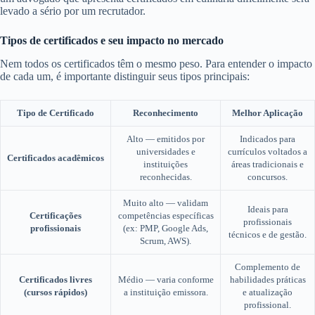
levado a sério por um recrutador.
Tipos de certificados e seu impacto no mercado
Nem todos os certificados têm o mesmo peso. Para entender o impacto
de cada um, é importante distinguir seus tipos principais:
Tipo de Certificado
Reconhecimento
Melhor Aplicação
Alto — emitidos por
Indicados para
universidades e
currículos voltados a
Certificados acadêmicos
instituições
áreas tradicionais e
reconhecidas.
concursos.
Muito alto — validam
Ideais para
Certificações
competências específicas
profissionais
profissionais
(ex: PMP, Google Ads,
técnicos e de gestão.
Scrum, AWS).
Complemento de
Certificados livres
Médio — varia conforme
habilidades práticas
(cursos rápidos)
a instituição emissora.
e atualização
profissional.